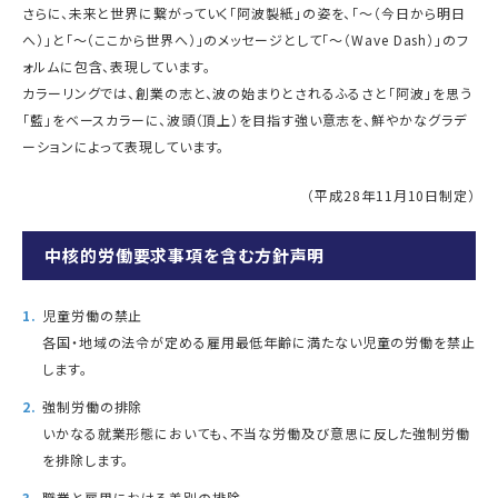
さらに、未来と世界に繋がっていく「阿波製紙」の姿を、「～（今日から明日
へ）」と「～（ここから世界へ）」のメッセージとして「～（Wave Dash）」のフ
ォルムに包含、表現しています。
カラーリングでは、創業の志と、波の始まりとされるふるさと「阿波」を思う
「藍」をベースカラーに、波頭（頂上）を目指す強い意志を、鮮やかなグラデ
ーションによって表現しています。
（平成28年11月10日制定）
中核的労働要求事項を含む方針声明
児童労働の禁止
各国・地域の法令が定める雇用最低年齢に満たない児童の労働を禁止
します。
強制労働の排除
いかなる就業形態においても、不当な労働及び意思に反した強制労働
を排除します。
職業と雇用における差別の排除