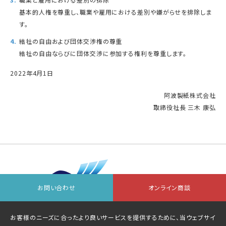
基本的人権を尊重し、職業や雇用における差別や嫌がらせを排除しま
す。
結社の自由および団体交渉権の尊重
結社の自由ならびに団体交渉に参加する権利を尊重します。
2022年4月1日
阿波製紙株式会社
取締役社長 三木 康弘
お問い合わせ
オンライン商談
会社情報
お問い合わせ先一覧
オンライン商談
お客様のニーズに合ったより良いサービスを提供するために、当ウェブサイ
個人情報等保護方針
サイトマップ