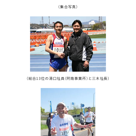
（集合写真）
（総合13位の湯口社員（阿南事業所）と三木社長）