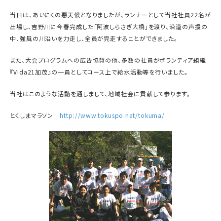
当日は、あいにくの悪天候となりましたが、ランナーとして当社社員22名が
出場し、吉野川に今春完成した「阿波しらさぎ大橋」を渡り、沿道の声援の
中、強風の川沿いを力走し、全員が完走することができました。
また、大会プログラムへの広告協賛の他、多数の社員がボランティア組織
『Vida21加茂』の一員としてコース上で給水活動等を行いました。
当社はこのような活動を通しまして、地域社会に貢献して参ります。
とくしまマラソン
http://www.tokuspo.net/tokuma/