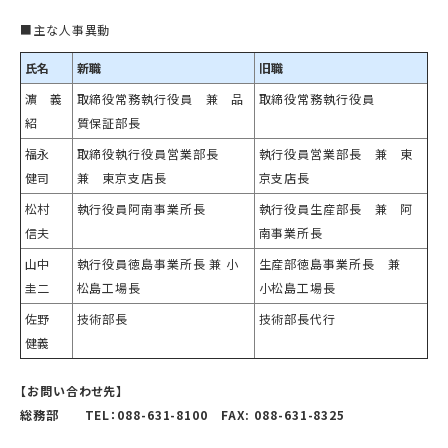
■主な人事異動
氏名
新職
旧職
濵 義
取締役常務執行役員 兼 品
取締役常務執行役員
紹
質保証部長
福永
取締役執行役員営業部長
執行役員営業部長 兼 東
健司
兼 東京支店長
京支店長
松村
執行役員阿南事業所長
執行役員生産部長 兼 阿
信夫
南事業所長
山中
執行役員徳島事業所長 兼 小
生産部徳島事業所長 兼
圭二
松島工場長
小松島工場長
佐野
技術部長
技術部長代行
健義
【お問い合わせ先】
総務部 TEL：088-631-8100 FAX: 088-631-8325