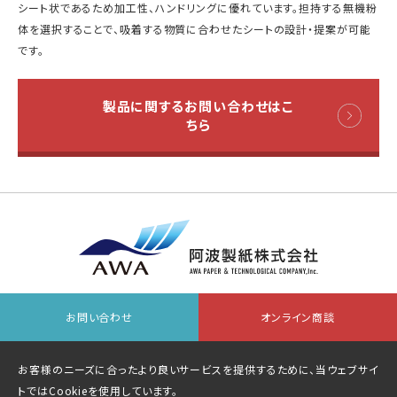
シート状であるため加工性、ハンドリングに優れています。担持する無機粉
体を選択することで、吸着する物質に合わせたシートの設計・提案が可能
です。
製品に関するお問い合わせはこ
ちら
会社情報
お問い合わせ先一覧
オンライン商談
お問い合わせ
オンライン商談
個人情報等保護方針
サイトマップ
お客様のニーズに合ったより良いサービスを提供するために、当ウェブサイ
トではCookieを使用しています。