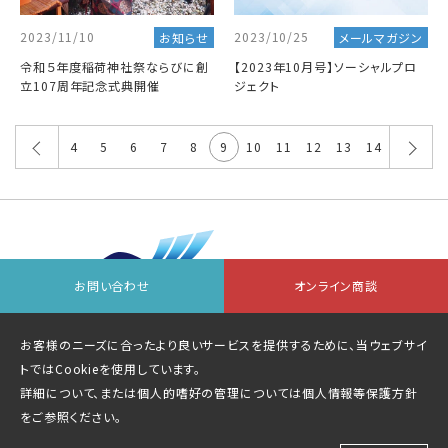
2023/11/10
2023/10/25
お知らせ
メールマガジン
令和５年度稲荷神社祭ならびに創
【2023年10月号】ソーシャルプロ
立107周年記念式典開催
ジェクト
4
5
6
7
8
9
10
11
12
13
14
お問い合わせ
オンライン商談
会社情報
お問い合わせ先一覧
オンライン商談
お客様のニーズに合ったより良いサービスを提供するために、当ウェブサイ
個人情報等保護方針
サイトマップ
トではCookieを使用しています。
詳細について、または個人的嗜好の管理については
個人情報等保護方針
をご参照ください。